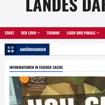
LANDES DA
START
DER LDVH
TERMINE
LIGEN UND POKALE
ANKÜNDIGUNGEN
INFORMATIONEN IN EIGENER SACHE