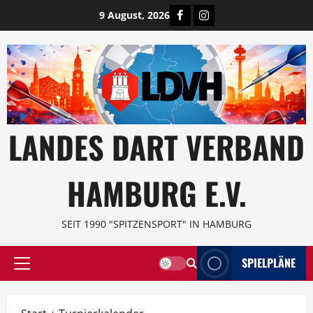
Zum
Facebook
Instagram
9 August, 2026
Inhalt
springen
LANDES DART VERBAND
HAMBURG E.V.
SEIT 1990 "SPITZENSPORT" IN HAMBURG
SPIELPLÄNE
Primäres
Menü