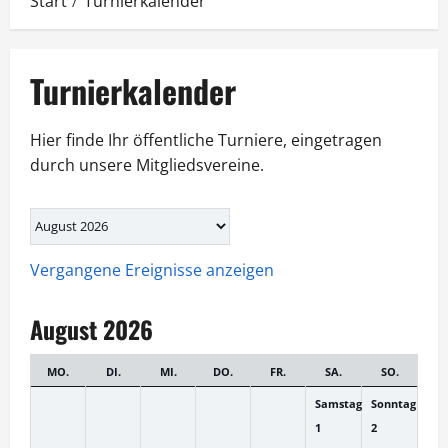
Start
Turnierkalender
Turnierkalender
Hier finde Ihr öffentliche Turniere, eingetragen
durch unsere Mitgliedsvereine.
Auswahl
des
Monats
Vergangene Ereignisse anzeigen
August 2026
MO.
DI.
MI.
DO.
FR.
SA.
SO.
Samstag
Sonntag
1
2