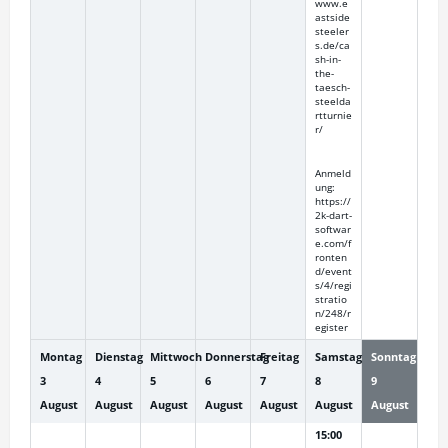
www.e
astside
steeler
s.de/ca
sh-in-
the-
taesch-
steelda
rtturnie
r/
Anmeld
ung:
https://
2k-dart-
softwar
e.com/f
ronten
d/event
s/4/regi
stratio
n/248/r
egister
Montag
Dienstag
Mittwoch
Donnerstag
Freitag
Samstag
Sonntag
3
4
5
6
7
8
9
August
August
August
August
August
August
August
15:00