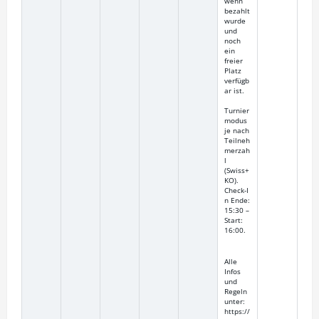
wenn
bezahlt
wurde
und
noch
ein
freier
Platz
verfügb
ar ist.
Turnier
modus
je nach
Teilneh
merzah
l
(Swiss+
KO).
Check‑I
n Ende:
15:30 –
Start:
16:00.
Alle
Infos
und
Regeln
unter:
https://