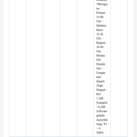
798/regis
ter
Einlass:
15:00
Uhr –
Meldesc
hluss:
15:45
Uhr –
Beginn:
16:00
Uhr
Modus:
501
Double
Out –
Gruppe
und
danach
32ger
Doppel-
KO
7,50€
Startgeld
+0,50€
Software
gebühr
Ausschüt
tung: P1
– 4
100%