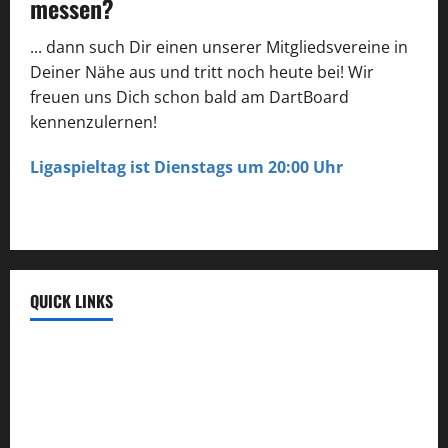
messen?
... dann such Dir einen unserer Mitgliedsvereine in
Deiner Nähe aus und tritt noch heute bei! Wir
freuen uns Dich schon bald am DartBoard
kennenzulernen!
Ligaspieltag ist Dienstags um 20:00 Uhr
zu unseren Vereinen
QUICK LINKS
DDV - Deutscher Dartverband
HSB - Hamburger Sportbund
3K - Software