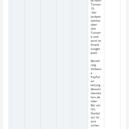
te nach
Turnier
10
Der
Jackpot
wächst
über
alle
Turnier
e und
wird im
Finale
ausges
pielt.
Bezahl
ung:
Vorkass
e
PayPal
an
leitung
@easts
idestee
lers.de
oder
Bar vor
Ort.
Startpl
atz ist
erst
sicher,