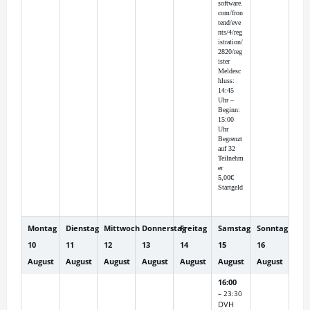
software.
com/fron
tend/eve
nts/4/reg
istration/
2820/reg
ister
Meldesc
hluss:
14:45
Uhr –
Beginn:
15:00
Uhr
Begrenzt
auf 32
Teilnehm
er
5,00€
Startgeld
Montag
Dienstag
Mittwoch
Donnerstag
Freitag
Samstag
Sonntag
10
11
12
13
14
15
16
August
August
August
August
August
August
August
16:00
– 23:30
DVH