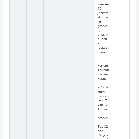
werden
10
Jackpot
‑Turnie
re
gespiel
t,
anschli
eßend
ein
Jackpot
‑Finale.
Für die
Teilnah
me am
Finale
ist
erforde
rlich:
mindes
tens 7
von 10
Turnier
en
gespiel
t
Top 32
der
Ranglis