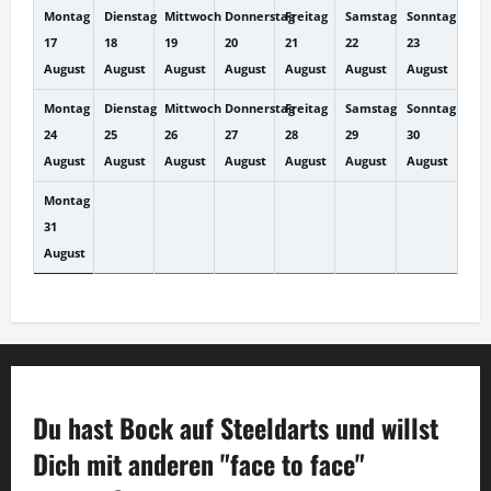
Montag
Dienstag
Mittwoch
Donnerstag
Freitag
Samstag
Sonntag
17
18
19
20
21
22
23
August
August
August
August
August
August
August
Montag
Dienstag
Mittwoch
Donnerstag
Freitag
Samstag
Sonntag
24
25
26
27
28
29
30
August
August
August
August
August
August
August
Montag
31
August
Du hast Bock auf Steeldarts
und willst
Dich mit anderen "face to face"