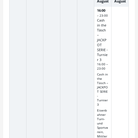
August
August
16:00
– 23:00
Cash
in the
Täsch
–
JACKP
OT
SERIE -
Turnie
r 3
16:00 –
23:00
Cash in
the
Täsch –
JACKPO
T SERIE
-
Turnier
3
Eisenb
ahner
Turn-
und
Sportve
rein,
Mittler