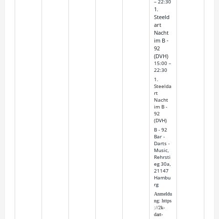
– 22:30
1.
Steeld
art
Nacht
im B -
92
(DVH)
15:00 –
22:30
1.
Steelda
rt
Nacht
im B -
92
(DVH)
B - 92
Bar -
Darts -
Music,
Rehrsti
eg 30a,
21147
Hambu
rg
Anmeldu
ng:
https
://2k-
dart-