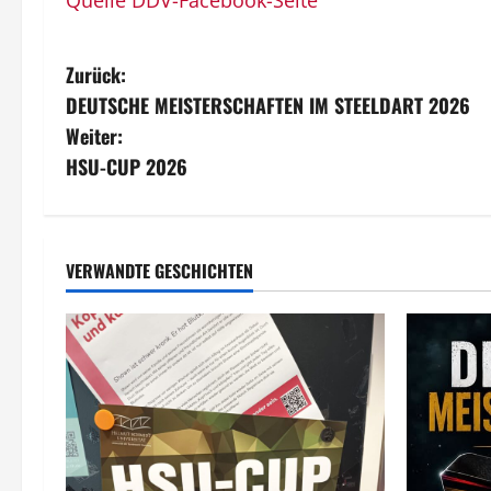
Quelle DDV-Facebook-Seite
B
Zurück:
DEUTSCHE MEISTERSCHAFTEN IM STEELDART 2026
e
Weiter:
i
HSU-CUP 2026
t
r
VERWANDTE GESCHICHTEN
a
g
s
n